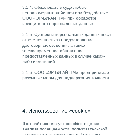
3.1.4. Обжаловать в суде любые
неправомерные действия или бездействие
ООО «ЭР-БИ-АЙ ПМ» при обработке
и защите его персональных данных.
3.1.5. Субъекты персональных данных несут
ответственность за предоставление
достоверных сведений, а также
за своевременное обновление
предоставленных данных в случае каких-
либо изменений.
3.1.6. ООО «ЭР-БИ-АЙ ПМ» предпринимает
разумные меры для поддержания точности
и актуальности имеющихся персональных
данных, а также удаления персональных
данных в случаях, если они являются
устаревшими, недостоверными или
излишними, либо если достигнуты цели
их обработки.
4. Использование «cookie»
Этот сайт использует «cookie» в целях
анализа посещаемости, пользовательской
активности и оптимизации работы сайта.