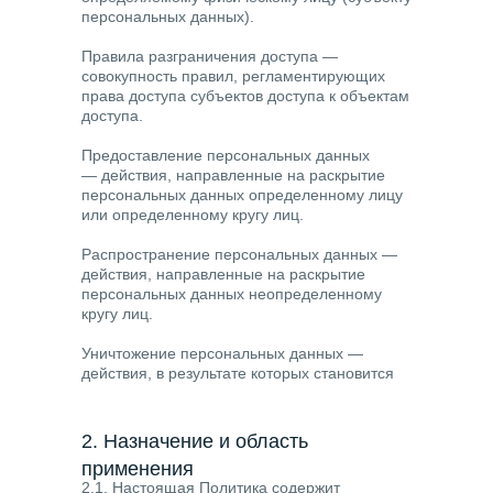
персональных данных).
Правила разграничения доступа
—
совокупность правил, регламентирующих
права доступа субъектов доступа к объектам
доступа.
Предоставление персональных данных
— действия, направленные на раскрытие
персональных данных определенному лицу
или определенному кругу лиц.
Распространение персональных данных
—
действия, направленные на раскрытие
персональных данных неопределенному
кругу лиц.
Уничтожение персональных данных
—
действия, в результате которых становится
невозможным восстановить содержание
персональных данных в информационной
системе персональных данных и/или
2. Назначение и область
в результате которых уничтожаются
применения
материальные носители персональных
2.1. Настоящая Политика содержит
данных.