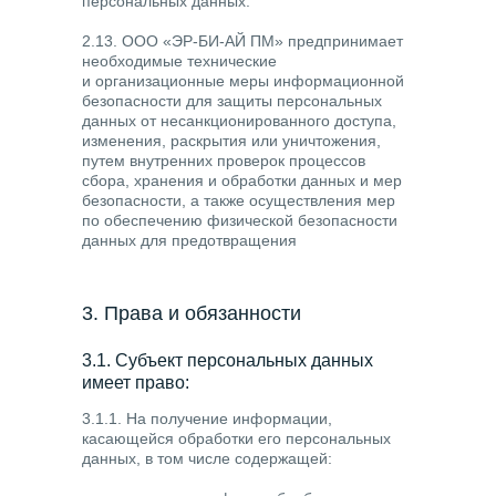
персональных данных.
2.13. ООО «ЭР-БИ-АЙ ПМ» предпринимает
необходимые технические
и организационные меры информационной
безопасности для защиты персональных
данных от несанкционированного доступа,
изменения, раскрытия или уничтожения,
путем внутренних проверок процессов
сбора, хранения и обработки данных и мер
безопасности, а также осуществления мер
по обеспечению физической безопасности
данных для предотвращения
несанкционированного доступа к системам,
в которых
ООО «ЭР-БИ-АЙ ПМ» обрабатывает
3. Права и обязанности
персональные данные.
3.1. Субъект персональных данных
имеет право:
3.1.1. На получение информации,
касающейся обработки его персональных
данных, в том числе содержащей: